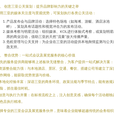
、 创意三亚公关策划：提升品牌影响力的关键之举
用三亚的媒体关注度与景观优势，可策划执行各类公关活动：
产品发布会与品牌活动：选择特色场地（如海滩、游艇、酒店泳池
畔），策划具有话题性和视觉冲击力的发布活动。
媒体考察与明星活动：组织媒体、KOL进行体验式考察，或策划明星
席的商业活动，借助三亚的天然“流量”放大传播声量。
危机管理与公关支持：为企业在三亚的活动提供本地舆情监测与公关
急支持。
、 整合优势：一站式会议及展览服务的核心价值
先的服务提供商能够将上述板块无缝整合，为客户提供一站式解决方案：
 资源整合能力强：与本地酒店、景区、交通、餐饮、搭建公司等建立了深
作网络，能获取优势资源与价格。
 本地化经验丰富：深谙三亚的商务环境、政策法规与季节特点，能有效规
险，抓住最佳时机。
 创意与执行力并重：在标准流程之上，注入创意灵感，确保每个活动都独
色且执行精准。
择专业的三亚会议及展览服务伙伴，意味着企业能够超越传统的会务组织