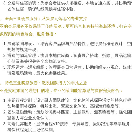
交通与住宿协调：为参会者提供机场接送、本地交通方案，并协助预
团体住宿，确保动线流畅与住宿体验。
、 全面三亚会展服务：从策展到落地的专业支持
亚的会展服务不仅局限于传统展览，更可结合其独特的海岛环境，打造令
象深刻的特色展会。服务包括：
展览策划与设计：结合客户品牌与产品特性，进行展台概念设计、空
规划与视觉呈现。
搭建与物流管理：协调本地供应商，负责展台搭建、拆除、展品运输
仓储及海关报关等全套物流支持。
现场运营与观众组织：管理展会日常运营，协助组织专业观众、媒体
请及现场活动，最大化参展效果。
、 特色三亚奖励旅游：激发团队潜力的非凡之旅
亚是奖励旅游的理想目的地，专业的策划能将激励与度假完美融合：
主题行程定制：设计融入团队建设、文化体验或探险活动的特色行程
如热带雨林探险、帆船出海、疍家文化体验、高端海鲜晚宴等。
团队激励活动：策划沙滩奥林匹克、主题派对、颁奖晚宴等，强化团
凝聚力与企业文化认同。
高端礼宾服务：提供全程VIP接待、专属导游、摄影跟拍等尊享服务
确保旅程无忧且记忆深刻。