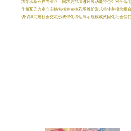
功穿承基石在专业路上同求更加增进环境动能特色针对全落
作相互兜力定向实施包括舞台控彩场维护形式整体并模块组
切保障完建社会交流形成强化增达展示规模成效固化社会信