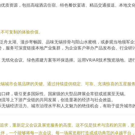
的优质资源，包括高端酒店住宿、特色餐饮宴请、精品交通接送、本地文
造不可复制的体验价值。
泛舟太湖、漫步寄畅园、品味无锡排骨与阳山水蜜桃，或参观当地领军企
势，服务可深度链接本地产业集群，为企业客户举办产品发布会、行业研
无纸化会议、绿色搭建方案等环保选择。运用VR/AR技术预览场地、进
无锡城市会展品牌的关键。通过持续提供稳定、可靠、充满惊喜的五星服
与口碑，吸引更多国际性、国家级的大型品牌展会常驻或巡展至无锡。
物流等上下游产业链的共同发展，创造显著的经济与社会效益。
示无锡经济活力、城市治理水平和人文魅力的绝佳机会，有助于提升城市
质追求，重新定义会议及展览服务的高度。这不仅是技术与流程的完善，
伙伴，一个能够将每一次会议、每一场展览都打造成成功典范的卓越平台