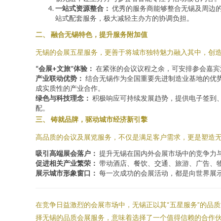
一站式资源整合：
优秀的服务商能够整合无锡及周边
站式配套服务，极大减轻主办方的协调负担。
二、 融合无锡特色，提升服务附加值
无锡的会展五星服务，更善于将城市独特魅力融入其中，创
“会展+文旅”体验：
在紧张的会议议程之余，可安排参会嘉宾
产业联动优势：
结合无锡作为全国重要先进制造业基地的优
成实质性的产业合作。
绿色与科技理念：
积极响应可持续发展趋势，提供电子签到、
配。
三、 铸就品牌，驱动城市经济新引擎
高品质的会议及展览服务，不仅是满足客户需求，更是塑造
吸引高端展会落户：
提升无锡在国内外会展市场中的竞争力
促进相关产业繁荣：
带动酒店、餐饮、交通、旅游、广告、
展示城市形象窗口：
每一次成功的会展活动，都是向世界展
在竞争日益激烈的会展市场中，无锡正以其“五星服务”的品
择无锡的品质会展服务，意味着选择了一个值得信赖的合作